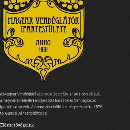
A Magyar Vendéglátók Ipartestülete (MVI) 1901-ben alakult,
amelynek történelmi elődje a Szállodások és Vendéglősök
Ipartársulata volt. A szervezet elnöki tisztségét elsőként 1876-
tól Gundel János töltötte be.
Elérhetőségeink