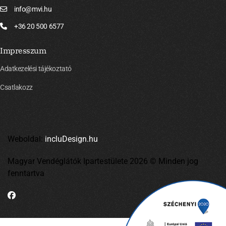
info@mvi.hu
+36 20 500 6577
Impresszum
Adatkezelési tájékoztató
Csatlakozz
Weboldal:
incluDesign.hu
Magyar Vendéglátók Ipartestülete 2026 © Minden jog
fenntartva