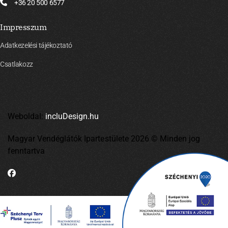
+36 20 500 6577
Impresszum
Adatkezelési tájékoztató
Csatlakozz
Weboldal:
incluDesign.hu
Magyar Vendéglátók Ipartestülete 2026 © Minden jog
fenntartva