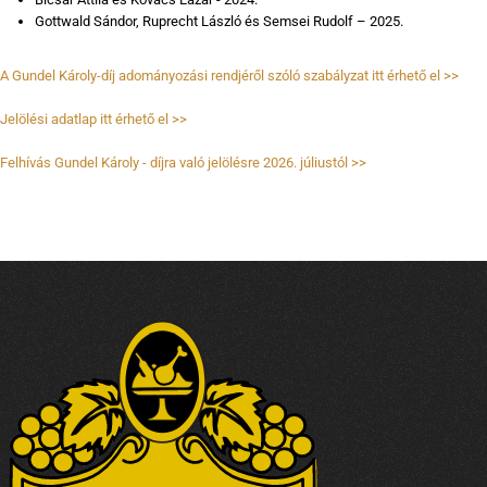
Gottwald Sándor, Ruprecht László és Semsei Rudolf – 2025.
A Gundel Károly-díj adományozási rendjéről szóló szabályzat itt érhető el >>
Jelölési adatlap itt érhető el >>
Felhívás Gundel Károly - díjra való jelölésre 2026. júliustól >>