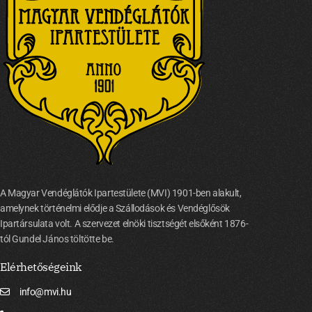
A Magyar Vendéglátók Ipartestülete (MVI) 1901-ben alakult,
amelynek történelmi elődje a Szállodások és Vendéglősök
Ipartársulata volt. A szervezet elnöki tisztségét elsőként 1876-
tól Gundel János töltötte be.
Elérhetőségeink
info@mvi.hu