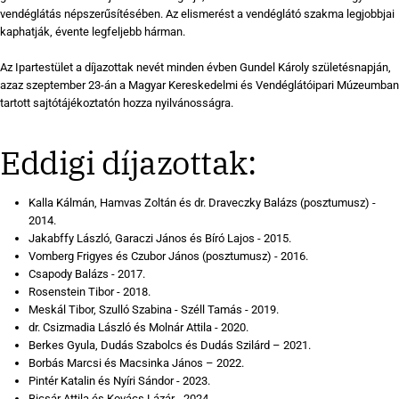
vendéglátás népszerűsítésében. Az elismerést a vendéglátó szakma legjobbjai
kaphatják, évente legfeljebb hárman.
Az Ipartestület a díjazottak nevét minden évben Gundel Károly születésnapján,
azaz szeptember 23-án a Magyar Kereskedelmi és Vendéglátóipari Múzeumban
tartott sajtótájékoztatón hozza nyilvánosságra.
Eddigi díjazottak:
Kalla Kálmán, Hamvas Zoltán és dr. Draveczky Balázs (posztumusz) -
2014.
Jakabffy László, Garaczi János és Bíró Lajos - 2015.
Vomberg Frigyes és Czubor János (posztumusz) - 2016.
Csapody Balázs - 2017.
Rosenstein Tibor - 2018.
Meskál Tibor, Szulló Szabina - Széll Tamás - 2019.
dr. Csizmadia László és Molnár Attila - 2020.
Berkes Gyula, Dudás Szabolcs és Dudás Szilárd – 2021.
Borbás Marcsi és Macsinka János – 2022.
Pintér Katalin és Nyíri Sándor - 2023.
Bicsár Attila és Kovács Lázár - 2024.