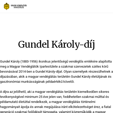
Gundel Károly-díj
Gundel Károly (1883-1956) ikonikus jelentőségű vendéglős emlékére alapította
meg a Magyar Vendéglátók Ipartestülete a szakmai szervezetek széles körű
bevonásával 2014-ben a Gundel Károly-díjat. Olyan személyek részesülhetnek a
díjazásában, akik a magyar vendéglátás területén Gundel Károly életútjának és
gasztronómiai munkásságának példaértékű követői.
A díjra az jelölhető, aki a magyar vendéglátás területén kiemelkedően sikeres
tevékenységével minimum 25 éve jelen van, feddhetetlen szakmai múlttal és
példamutató életúttal rendelkezik, a magyar vendéglátás történelmi
hagyományait ápolja és annak megújulása iránt elkötelezettséget érez, a fiatal
generáció szakmai fejlődését támogatja, valamint közreműködik a magyar